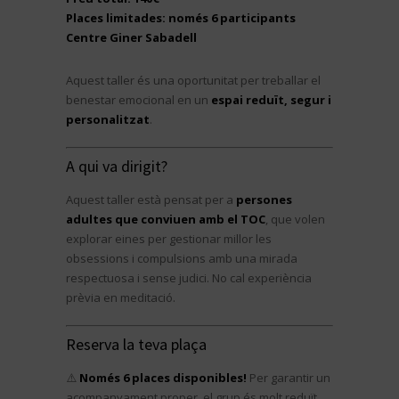
Places limitades: només 6 participants
Centre Giner Sabadell
Aquest taller és una oportunitat per treballar el
benestar emocional en un
espai reduït, segur i
personalitzat
.
A qui va dirigit?
Aquest taller està pensat per a
persones
adultes que conviuen amb el TOC
, que volen
explorar eines per gestionar millor les
obsessions i compulsions amb una mirada
respectuosa i sense judici. No cal experiència
prèvia en meditació.
Reserva la teva plaça
⚠️
Només 6 places disponibles!
Per garantir un
acompanyament proper, el grup és molt reduït.