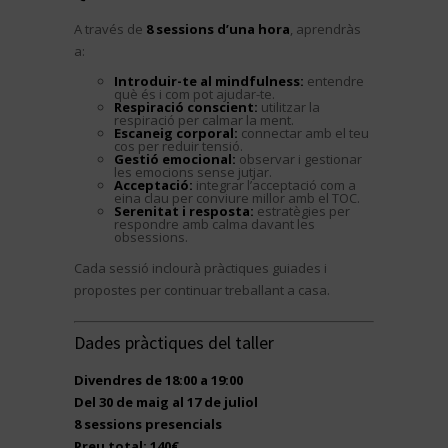
A través de
8 sessions d’una hora
, aprendràs
a:
Introduir-te al mindfulness:
entendre
què és i com pot ajudar-te.
Respiració conscient:
utilitzar la
respiració per calmar la ment.
Escaneig corporal:
connectar amb el teu
cos per reduir tensió.
Gestió emocional:
observar i gestionar
les emocions sense jutjar.
Acceptació:
integrar l’acceptació com a
eina clau per conviure millor amb el TOC.
Serenitat i resposta:
estratègies per
respondre amb calma davant les
obsessions.
Cada sessió inclourà pràctiques guiades i
propostes per continuar treballant a casa.
Dades pràctiques del taller
Divendres de 18:00 a 19:00
Del 30 de maig al 17 de juliol
8 sessions presencials
Preu total: 140€