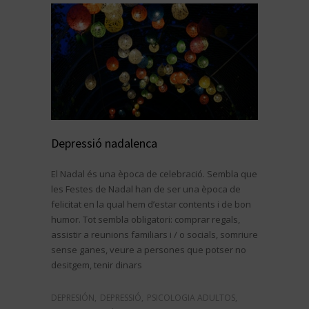
Depressió nadalenca
El Nadal és una època de celebració. Sembla que
les Festes de Nadal han de ser una època de
felicitat en la qual hem d’estar contents i de bon
humor. Tot sembla obligatori: comprar regals,
assistir a reunions familiars i / o socials, somriure
sense ganes, veure a persones que potser no
desitgem, tenir dinars
DEPRESIÓN
,
DEPRESSIÓ
,
PSICOLOGIA ADULTOS
,