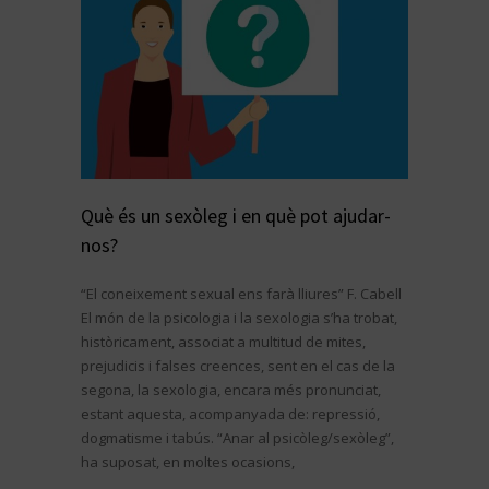
Què és un sexòleg i en què pot ajudar-
nos?
“El coneixement sexual ens farà lliures” F. Cabell
El món de la psicologia i la sexologia s’ha trobat,
històricament, associat a multitud de mites,
prejudicis i falses creences, sent en el cas de la
segona, la sexologia, encara més pronunciat,
estant aquesta, acompanyada de: repressió,
dogmatisme i tabús. “Anar al psicòleg/sexòleg”,
ha suposat, en moltes ocasions,