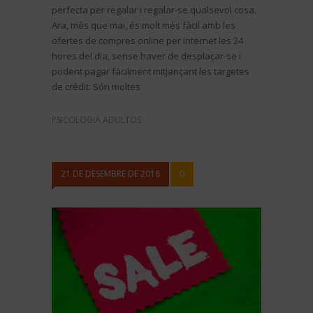
perfecta per regalar i regalar-se qualsevol cosa.
Ara, més que mai, és molt més fàcil amb les
ofertes de compres online per Internet les 24
hores del dia, sense haver de desplaçar-se i
podent pagar fàcilment mitjançant les targetes
de crèdit. Són moltes
PSICOLOGIA ADULTOS
21 DE DESEMBRE DE 2018
0