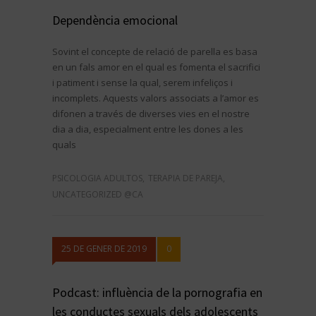
Dependència emocional
Sovint el concepte de relació de parella es basa
en un fals amor en el qual es fomenta el sacrifici
i patiment i sense la qual, serem infeliços i
incomplets. Aquests valors associats a l’amor es
difonen a través de diverses vies en el nostre
dia a dia, especialment entre les dones a les
quals
PSICOLOGIA ADULTOS
,
TERAPIA DE PAREJA
,
UNCATEGORIZED @CA
25 DE GENER DE 2019
0
Podcast: influència de la pornografia en
les conductes sexuals dels adolescents