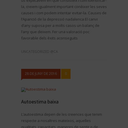
us explicàvem en que consisteix i com identificar-
la, creiem igualment important conèixer les seves
causes i com podem intentar evitar-la. Causes de
l’Aparició de la depressió nadalenca El canvi
d’any suposa per a molts casos un balanç de
l’any que deixem. Fer una valoració poc
favorable dels èxits aconseguits
UNCATEGORIZED @CA
28 DE JUNY DE 2016
0
Autoestima baixa
L’autoestima depen de les creences que tenim
respecte a nosaltres mateixos, aquelles
qualitats, capacitats, maneres de sentir o de