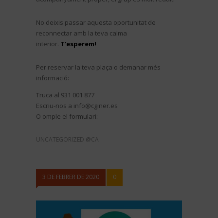
No deixis passar aquesta oportunitat de
reconnectar amb la teva calma
interior.
T’esperem!
Per reservar la teva plaça o demanar més
informació:
Truca al 931 001 877
Escriu-nos a info@cginer.es
O omple el formulari:
UNCATEGORIZED @CA
3 DE FEBRER DE 2020
0