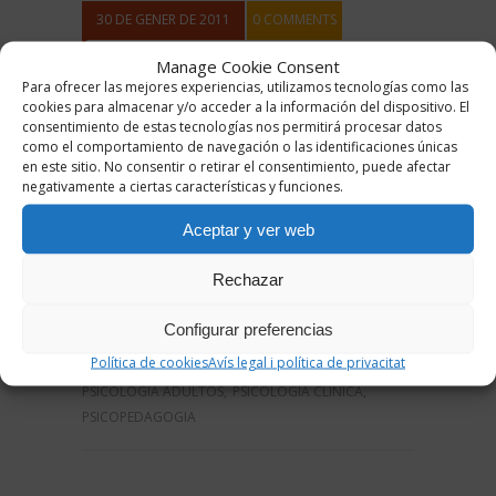
30 DE GENER DE 2011
0 COMMENTS
Manage Cookie Consent
La depressió, la malaltia del nostre
Para ofrecer las mejores experiencias, utilizamos tecnologías como las
cookies para almacenar y/o acceder a la información del dispositivo. El
temps
consentimiento de estas tecnologías nos permitirá procesar datos
como el comportamiento de navegación o las identificaciones únicas
en este sitio. No consentir o retirar el consentimiento, puede afectar
Article publicat per Anna Ruiz Soler, psicòloga
negativamente a ciertas características y funciones.
clínica de Clavé psicopedagogs. La depressió és
un cercle viciós. Produeix un alentiment mental i
Aceptar y ver web
físic que fa que tot et suposi un esforç i et cansis
amb facilitat. Fas menys coses i et culpes d’això.
Rechazar
Acabes creient que no pots fer res i que mai
Read more
podràs estar
Configurar preferencias
Política de cookies
Avís legal i política de privacitat
GINER
DEPRESIÓN
,
DEPRESSIÓ
,
PSICOLOGIA ADULTOS
,
PSICOLOGIA CLÍNICA
,
PSICOPEDAGOGIA