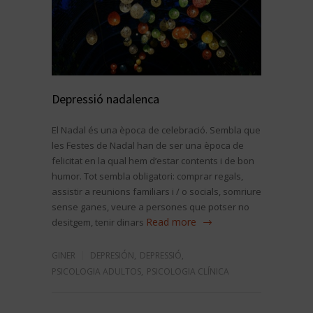
Depressió nadalenca
El Nadal és una època de celebració. Sembla que
les Festes de Nadal han de ser una època de
felicitat en la qual hem d’estar contents i de bon
humor. Tot sembla obligatori: comprar regals,
assistir a reunions familiars i / o socials, somriure
sense ganes, veure a persones que potser no
Read more
desitgem, tenir dinars
GINER
DEPRESIÓN
,
DEPRESSIÓ
,
PSICOLOGIA ADULTOS
,
PSICOLOGIA CLÍNICA