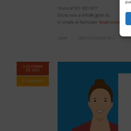
pue
Truca al 931 001 877
Escriu-nos a info@cginer.es
O omple el formulari:
Read more
GINER
UNCATEGORIZED @CA
3 DE FEBRER
DE 2020
0 COMMENTS