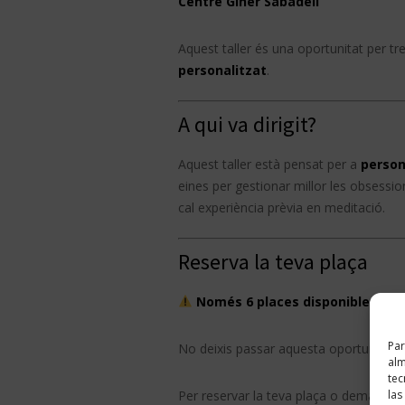
Centre Giner Sabadell
Aquest taller és una oportunitat per t
personalitzat
.
A qui va dirigit?
Aquest taller està pensat per a
person
eines per gestionar millor les obsessi
cal experiència prèvia en meditació.
Reserva la teva plaça
Només 6 places disponibles!
Per 
Par
No deixis passar aquesta oportunitat 
alm
tec
las
Per reservar la teva plaça o demanar 