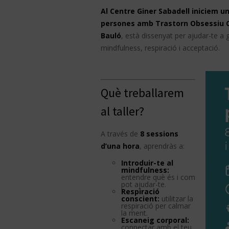
Al Centre Giner Sabadell iniciem u
persones amb Trastorn Obsessiu 
Bauló
, està dissenyat per ajudar-te a
mindfulness, respiració i acceptació.
Què treballarem
al taller?
A través de
8 sessions
d’una hora
, aprendràs a:
Introduir-te al
mindfulness:
entendre què és i com
pot ajudar-te.
Respiració
conscient:
utilitzar la
respiració per calmar
la ment.
Escaneig corporal:
connectar amb el teu