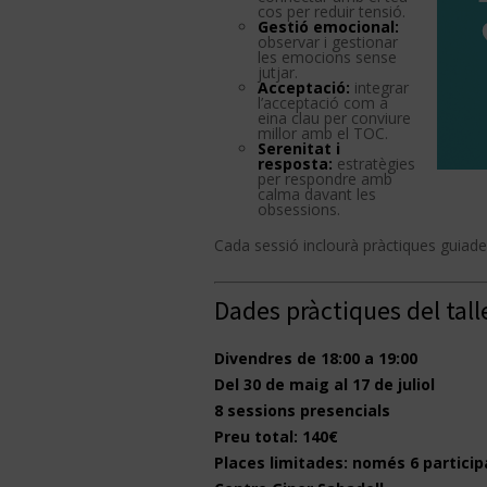
cos per reduir tensió.
Gestió emocional:
observar i gestionar
les emocions sense
jutjar.
Acceptació:
integrar
l’acceptació com a
eina clau per conviure
millor amb el TOC.
Serenitat i
resposta:
estratègies
per respondre amb
calma davant les
obsessions.
Cada sessió inclourà pràctiques guiades
Dades pràctiques del tall
Divendres de 18:00 a 19:00
Del 30 de maig al 17 de juliol
8 sessions presencials
Preu total: 140€
Places limitades: només 6 partici