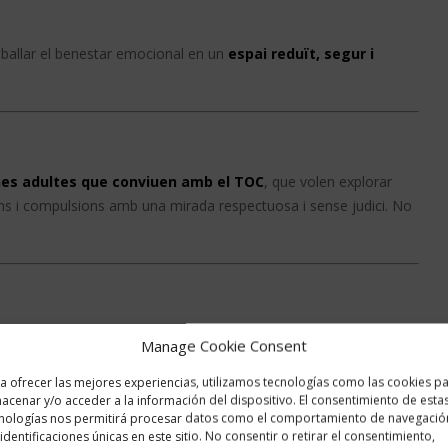
reballar el benestar emocional en un
espai reduït, segur i
es adultes que conviuen amb el TOC
, que volen explorar
ons i compulsions amb una mirada respectuosa i sense judici. No
garantir un acompanyament proper, el grup és molt reduït.
Manage Cookie Consent
a ofrecer las mejores experiencias, utilizamos tecnologías como las cookies p
de reconnectar amb la teva calma interior.
T’esperem!
acenar y/o acceder a la información del dispositivo. El consentimiento de esta
nologías nos permitirá procesar datos como el comportamiento de navegació
 identificaciones únicas en este sitio. No consentir o retirar el consentimiento,
més informació: