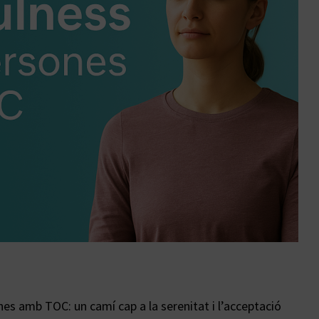
nes amb TOC: un camí cap a la serenitat i l’acceptació