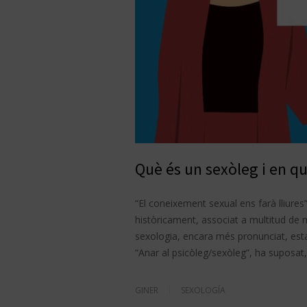
Què és un sexòleg i en q
“El coneixement sexual ens farà lliures”
històricament, associat a multitud de mi
sexologia, encara més pronunciat, est
“Anar al psicòleg/sexòleg”, ha suposat
GINER
SEXOLOGÍA