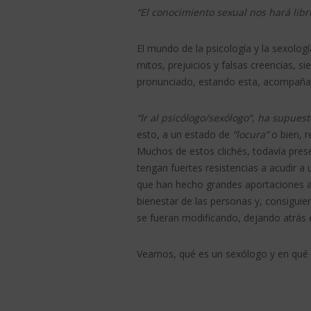
“El conocimiento sexual nos hará libr
El mundo de la psicología y la sexolog
mitos, prejuicios y falsas creencias, s
pronunciado, estando esta, acompañad
“Ir al psicólogo/sexólogo”, ha supues
esto, a un estado de
“locura”
o bien, 
Muchos de estos clichés, todavía pre
tengan fuertes resistencias a acudir a
que han hecho grandes aportaciones a 
bienestar de las personas y, consiguie
se fueran modificando, dejando atrás e
Veamos, qué es un sexólogo y en qué