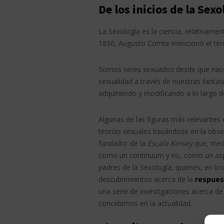
De los inicios de la Sexo
La Sexología es la ciencia, relativamen
1850, Augusto Comte mencionó el térm
Somos seres sexuados desde que nac
sexualidad a través de nuestras fantas
adquiriendo y modificando a lo largo de
Algunas de las figuras más relevantes 
teorías sexuales basándose en la obse
fundador de la
Escala Kinsey
que, medi
como un continuum y no, como un asp
padres de la Sexología, quienes, en l
descubrimientos acerca de la
respues
una serie de investigaciones acerca de 
concebimos en la actualidad.