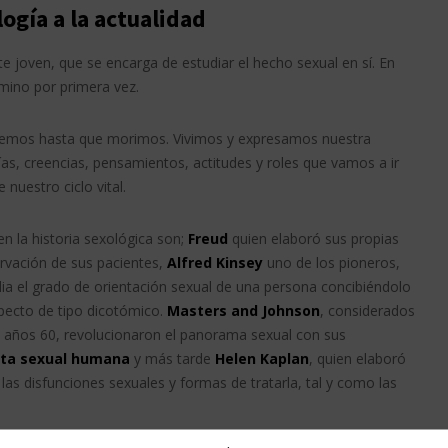
logía a la actualidad
te joven, que se encarga de estudiar el hecho sexual en sí. En
ino por primera vez.
emos hasta que morimos. Vivimos y expresamos nuestra
ías, creencias, pensamientos, actitudes y roles que vamos a ir
 nuestro ciclo vital.
en la historia sexológica son;
Freud
quien elaboró sus propias
rvación de sus pacientes,
Alfred Kinsey
uno de los pioneros,
a el grado de orientación sexual de una persona concibiéndolo
ecto de tipo dicotómico.
Masters and Johnson
, considerados
os años 60, revolucionaron el panorama sexual con sus
ta sexual humana
y más tarde
Helen Kaplan
, quien elaboró
las disfunciones sexuales y formas de tratarla, tal y como las