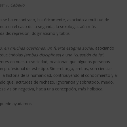
es” F.
Cabello
ía se ha encontrado, históricamente, asociado a multitud de
iendo en el caso de la segunda, la sexología, aún más
a de: represión, dogmatismo y tabús.
to, en muchas ocasiones, un fuerte estigma social,
asociando
reduciéndolas
(ambas disciplinas
) a una
“cuestión de fe”.
sentes en nuestra sociedad, ocasionan que algunas personas
 un profesional de este tipo. Sin embargo, ambas, son ciencias
la historia de la humanidad, contribuyendo al conocimiento y al
ndo que, actitudes de rechazo, ignorancia y sobretodo, miedo,
sa visión negativa, hacia una concepción, más holística.
 puede ayudarnos.