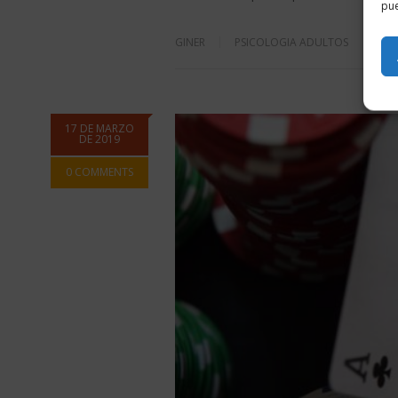
pue
GINER
PSICOLOGIA ADULTOS
17 DE MARZO
DE 2019
0 COMMENTS