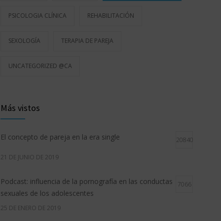
PSICOLOGIA CLÍNICA
REHABILITACIÓN
SEXOLOGÍA
TERAPIA DE PAREJA
UNCATEGORIZED @CA
Más vistos
El concepto de pareja en la era single
20840
21 DE JUNIO DE 2019
Podcast: influencia de la pornografía en las conductas
7066
sexuales de los adolescentes
25 DE ENERO DE 2019