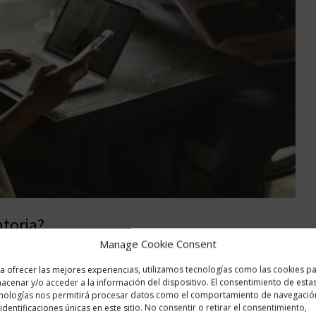
atoria?
Manage Cookie Consent
e a los acontecimientos temiendo siempre lo peor?, ¿Te preocupa
a ofrecer las mejores experiencias, utilizamos tecnologías como las cookies p
es con malestar los cambios y sueles resaltar más los aspectos
acenar y/o acceder a la información del dispositivo. El consentimiento de esta
tado que si a alguna de estas preguntas, probablemente estés
nologías nos permitirá procesar datos como el comportamiento de navegació
 identificaciones únicas en este sitio. No consentir o retirar el consentimiento,
Read more