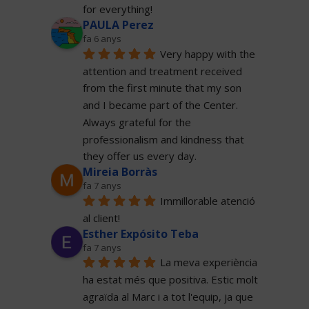
for everything!
PAULA Perez
fa 6 anys
Very happy with the 
attention and treatment received 
from the first minute that my son 
and I became part of the Center. 
Always grateful for the 
professionalism and kindness that 
they offer us every day.
Mireia Borràs
fa 7 anys
Immillorable atenció 
al client!
Esther Expósito Teba
fa 7 anys
La meva experiència 
ha estat més que positiva. Estic molt 
agraïda al Marc i a tot l'equip, ja que 