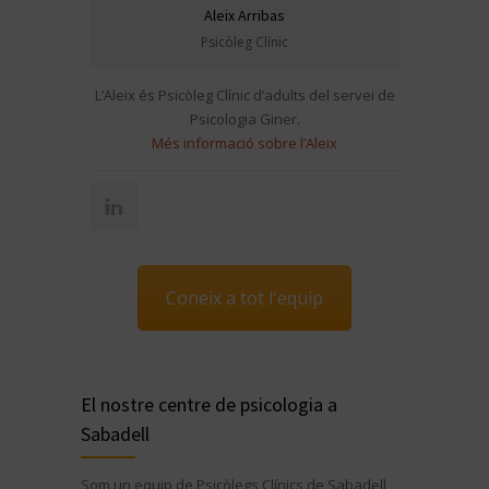
Carla González
Psicòloga clínica
P
La Carla és Psicologa Clínica i Forense d’adults
La Carme
del servei de Psicologia Giner.
Sexòloga
Més informació sobre la Carla.
Més 
Coneix a tot l'equip
El nostre centre de psicologia a
Sabadell
Som un equip de Psicòlegs Clínics de Sabadell