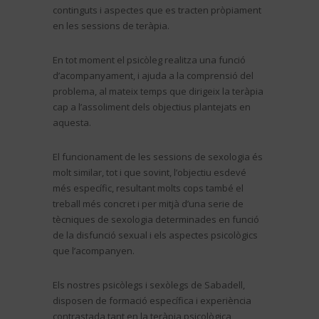
continguts i aspectes que es tracten pròpiament
en les sessions de teràpia.
En tot moment el psicòleg realitza una funció
d’acompanyament, i ajuda a la comprensió del
problema, al mateix temps que dirigeix la teràpia
cap a l’assoliment dels objectius plantejats en
aquesta.
El funcionament de les sessions de sexologia és
molt similar, tot i que sovint, l’objectiu esdevé
més específic, resultant molts cops també el
treball més concret i per mitjà d’una serie de
tècniques de sexologia determinades en funció
de la disfunció sexual i els aspectes psicològics
que l’acompanyen.
Els nostres psicòlegs i sexòlegs de Sabadell,
disposen de formació específica i experiència
contrastada tant en la teràpia psicològica