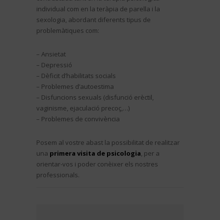
individual com en la teràpia de parella i la
sexologia, abordant diferents tipus de
problemàtiques com:
– Ansietat
– Depressió
– Dèficit d’habilitats socials
– Problemes d’autoestima
– Disfuncions sexuals (disfunció erèctil,
vaginisme, ejaculació precoç,…)
– Problemes de convivència
Posem al vostre abast la possibilitat de realitzar
una
primera visita de psicologia
, per a
orientar-vos i poder conèixer els nostres
professionals.