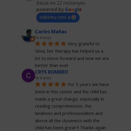
Basat en 22 ressenyes
powered by
G
o
o
g
l
e
valoreu-nos a
Carles Mañas
fa 4 anys
Very grateful to 
Silvia, her therapy has helped us a 
lot to move forward and now we are 
better than ever
CRYS ROMERO
fa 6 anys
For 3 years we have 
been in this center and the child has 
made a great change, especially in 
reading comprehension, the 
kindness and professionalism and 
above all the closeness with the 
child has been great !! Thanks again 