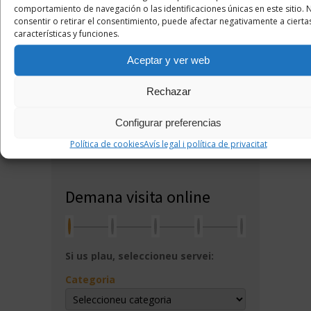
comportamiento de navegación o las identificaciones únicas en este sitio. 
931 001 877
consentir o retirar el consentimiento, puede afectar negativamente a cierta
características y funciones.
Rambla, 62, 2n pis
08201 Sabadell
Aceptar y ver web
Rechazar
Mapa de situació
Configurar preferencias
Política de cookies
Avís legal i política de privacitat
Demana visita online
Si us plau, seleccioneu servei:
Categoria