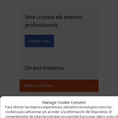
Vine i coneix els nostres
professionals
Solicita visita
On ens trobareu
Adreça i telèfon
Manage Cookie Consent
Para ofrecer las mejores experiencias, utilizamos tecnologías como las
cookies para almacenar y/o acceder a la información del dispositivo. El
Psicologia Giner
consentimiento de estas tecnologías nos permitirá procesar datos como el