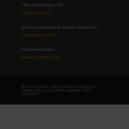
Taller mindfulness i TOC
8 DE MAIG DE 2025
Què és un sexòleg i en què pot ajudar-nos?
3 DE FEBRER DE 2020
Pensaments toxics
29 D'OCTUBRE DE 2019
El concepte de parella a l’era single
21 DE JUNY DE 2019
© Centre Giner. Tots els drets reservats.C/
Rambla, 62, 2n pis. 08201 Sabadell. Telf.:
931001877.