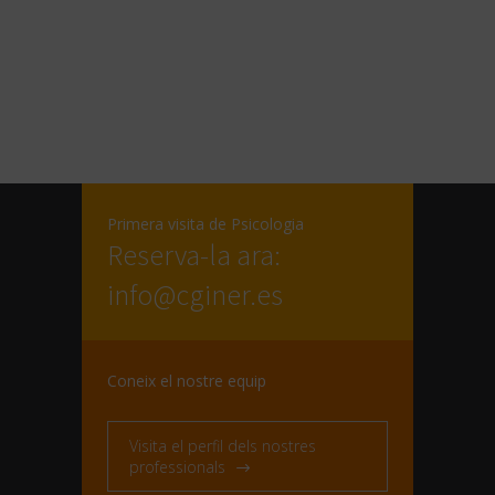
Primera visita de Psicologia
Reserva-la ara:
info@cginer.es
Coneix el nostre equip
Visita el perfil dels nostres
professionals