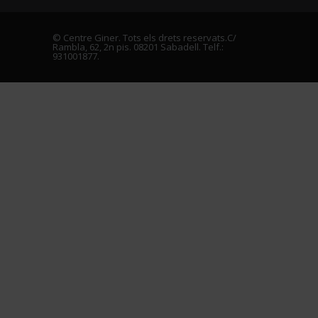
El concepte de parella a l’era single
21 DE JUNY DE 2019
© Centre Giner. Tots els drets reservats.C/
Rambla, 62, 2n pis. 08201 Sabadell. Telf.:
931001877.