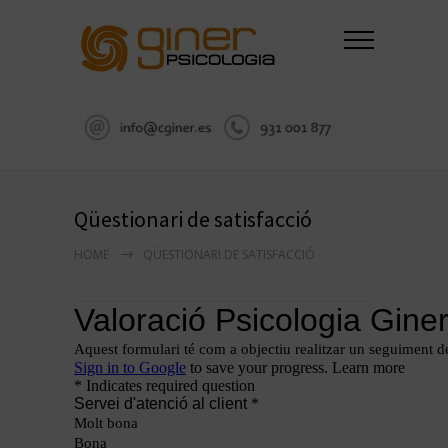
Qüestionari de satisfacció
HOME
QÜESTIONARI DE SATISFACCIÓ